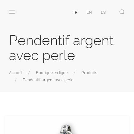
FR
EN
ES
Pendentif argent
avec perle
Accueil
Boutique en ligne
Produits
Pendentif argent avec perle