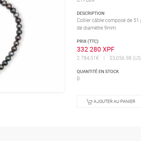
DESCRIPTION
Collier câble composé de 51 p
de diamètre 9mm.
PRIX (TTC)
332 280 XPF
2 784,51€
|
$3,056.98 (US
QUANTITÉ EN STOCK
0
AJOUTER AU PANIER