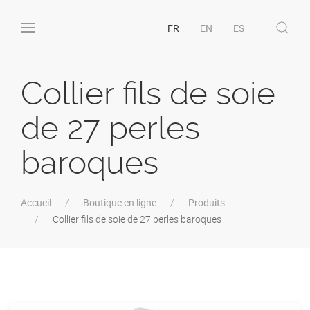
FR
EN
ES
Collier fils de soie
de 27 perles
baroques
Accueil
Boutique en ligne
Produits
Collier fils de soie de 27 perles baroques