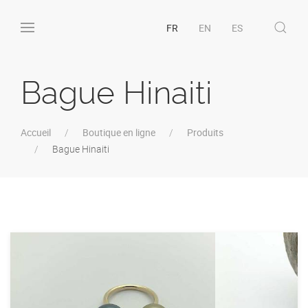
FR
EN
ES
Bague Hinaiti
Accueil
Boutique en ligne
Produits
Bague Hinaiti