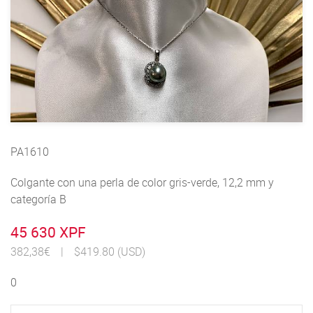
PA1610
Colgante con una perla de color gris-verde, 12,2 mm y
categoría B
45 630 XPF
382,38€
|
$419.80 (USD)
0