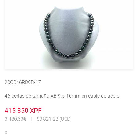
20CC46RD9B-17
46 perlas de tamaño AB 9.5-10mm en cable de acero.
415 350 XPF
3 480,63€
|
$3,821.22 (USD)
0