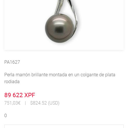
PA1627
Perla marrón brillante montada en un colgante de plata
rodiada
89 622 XPF
751,03€
|
$824.52 (USD)
0