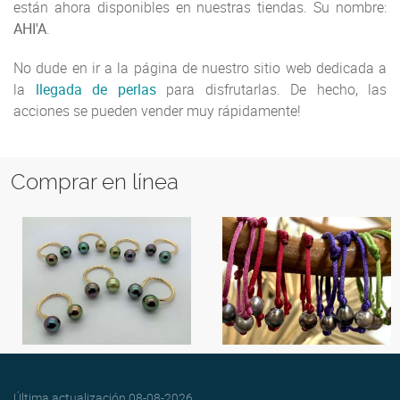
están ahora disponibles en nuestras tiendas. Su nombre:
AHI'A
.
No dude en ir a la página de nuestro sitio web dedicada a
la
llegada de perlas
para disfrutarlas. De hecho, las
acciones se pueden vender muy rápidamente!
Comprar en línea
Última actualización
08-08-2026